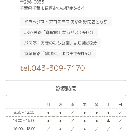
〒266-0033
千葉県千葉市緑区おゆみ野南6-6-1
ドラッグストアコスモス おゆみ野南店となり
JR外房線「鎌取駅」からバスで約7分
バス停「あきのみち公園」より徒歩2分
京葉道路「蘇我IC」より車で約15分
tel.043-309-7170
診療時間
月
火
水
木
金
土
日
●
●
／
●
●
●
／
8:30～12:00
●
●
／
●
●
▲
／
13:00～16:00
／
●
／
●
／
／
／
16:00～18:00